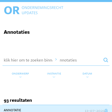
Annotaties
>
onderwerp
instantie
datum
93 resultaten
annotatie
13-07-2020