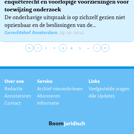
enquêterecht en voorlopige voorzieningen voor
toewijzing onderzoek
De onderhavige uitspraak is op zichzelf gezien niet
opzienbaar en de beslissingen van de...
Gerechtshof Amsterdam
, 29-10-2012
«
‹
1
2
3
4
5
…
›
»
Over ons
Service
Links
Redactie
Archief nieuwsbrieven
Veelgestelde vragen
Annotatoren
Abonneren
Alle Updates
Contact
Informatie