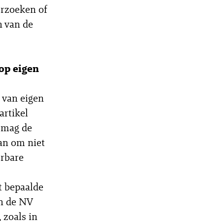
rzoeken of
n van de
oop eigen
 van eigen
artikel
 mag de
dan om niet
erbare
t bepaalde
an de NV
 zoals in