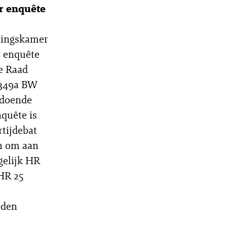
r enquête
mingskamer
r enquête
e Raad
2:349a BW
ldoende
quête is
rtijdebat
jn om aan
rgelijk HR
 HR 25
eden