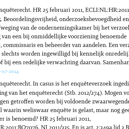
nquêterecht. HR 25 februari 2011, ECLI:NL:HR:201
5. Beoordelingsvrijheid, onderzoeksbevoegdheid en
weging van de ondernemingskamer bij het verzoek
 van een bij onmiddellijke voorziening benoemde
, commissaris en beheerder van aandelen. Een ver
l slechts worden ingewilligd bij kennelijk onredeli
f bij een redelijke verwachting daarvan. Samenha
1-07-2014
nquêterecht. In casus is het enquêteverzoek inged
ing van het enquêterecht (Stb. 2012/274). Mogen v
ngen getroffen worden bij voldoende zwaarwegend
al waarin weliswaar enquête is gelast, maar nog ge
r is benoemd? HR 25 februari 2011,
:2011:BO7076, NJ 2011/335. En is art. 2:349a lid 3