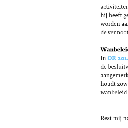
activiteit
hij heeft 
worden aan
de vennoot
Wanbelei
In
OR 201
de besluit
aangemerk
houdt zowe
wanbeleid.
Rest mij n