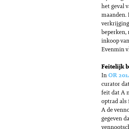
het geval 
maanden. D
verkrijgin
beperken, 
inkoop van
Evenmin vlo
Feitelijk 
In
OR 201
curator da
feit dat A
optrad als 
A de venno
gegeven da
vennootsch