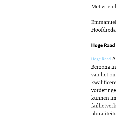
Met vriend
Emmanuel
Hoofdreda
Hoge Raad
A
Hoge Raad
Berzona in
van het o
kwalificer
vorderinge
kunnen imm
faillietve
pluraliteit