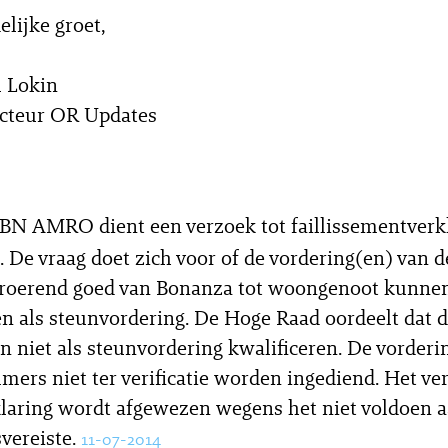
elijke groet,
 Lokin
cteur OR Updates
BN AMRO dient een verzoek tot faillissementverk
. De vraag doet zich voor of de vordering(en) van 
nroerend goed van Bonanza tot woongenoot kunne
en als steunvordering. De Hoge Raad oordeelt dat d
n niet als steunvordering kwalificeren. De vorderi
ers niet ter verificatie worden ingediend. Het ve
rklaring wordt afgewezen wegens het niet voldoen 
svereiste.
11-07-2014