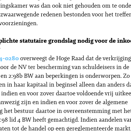
ngskamer was dan ook niet gehouden om te onde
zwaarwegende redenen bestonden voor het treffe
voorzieningen.
plichte statutaire grondslag nodig voor de ink
?
4-0280
overweegt de Hoge Raad dat de verkrijging
oor de NV ter bescherming van schuldeisers in de 
a en 2:98b BW aan beperkingen is onderworpen. Zo
n in haar kapitaal in beginsel alleen dan anders 
, indien en voor zover daartoe voldoende vrij uitke
anwezig zijn en indien en voor zover de algemene
g het bestuur daartoe in overeenstemming met he
 2:98 lid 4 BW heeft gemachtigd. Indien aandelen v
laten tot de handel op een gereglementeerde markt,