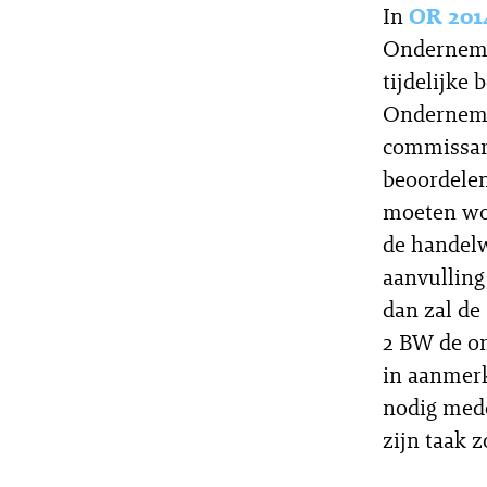
In
OR 201
Ondernemin
tijdelijke
Ondernemin
commissari
beoordelen
moeten wor
de handelw
aanvulling
dan zal de
2 BW de om
in aanmer
nodig mede
zijn taak z