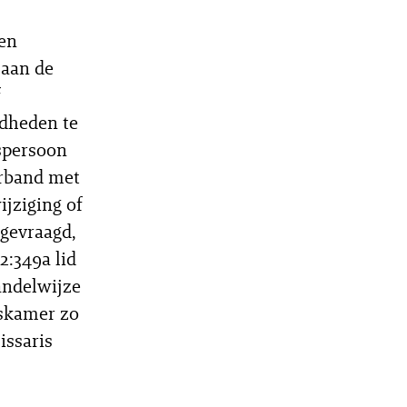
een
 aan de
f
gdheden te
spersoon
erband met
ijziging of
 gevraagd,
2:349a lid
andelwijze
skamer zo
issaris