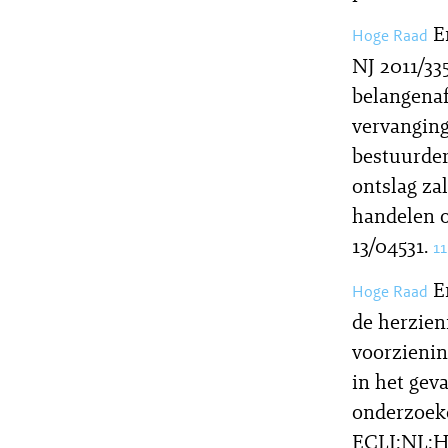
E
Hoge Raad
NJ 2011/33
belangenaf
vervanging
bestuurder
ontslag za
handelen o
13/04531.
1
E
Hoge Raad
de herzien
voorzieni
in het gev
onderzoeke
ECLI:NL:HR