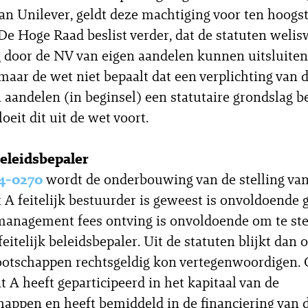
van Unilever, geldt deze machtiging voor ten hoogst
e Hoge Raad beslist verder, dat de statuten welis
g door de NV van eigen aandelen kunnen uitsluiten
maar de wet niet bepaalt dat een verplichting van 
 aandelen (in beginsel) een statutaire grondslag b
eit dit uit de wet voort.
beleidsbepaler
4-0270
wordt de onderbouwing van de stelling van
t A feitelijk bestuurder is geweest is onvoldoende 
 management fees ontving is onvoldoende om te ste
feitelijk beleidsbepaler. Uit de statuten blijkt dan 
otschappen rechtsgeldig kon vertegenwoordigen. 
t A heeft geparticipeerd in het kapitaal van de
appen en heeft bemiddeld in de financiering van 