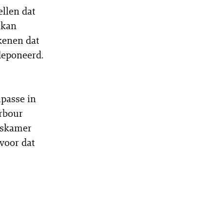
ellen dat
 kan
kenen dat
deponeerd.
passe in
arbour
gskamer
voor dat