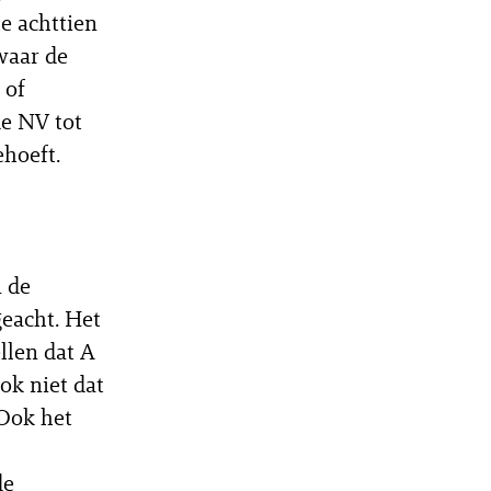
e achttien
waar de
 of
de NV tot
ehoeft.
 de
geacht. Het
llen dat A
ook niet dat
Ook het
de