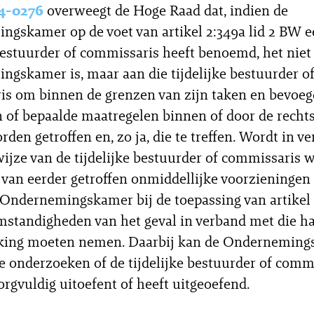
4-0276
overweegt de Hoge Raad dat, indien de
gskamer op de voet van artikel 2:349a lid 2 BW 
 bestuurder of commissaris heeft benoemd, het niet
gskamer is, maar aan die tijdelijke bestuurder o
s om binnen de grenzen van zijn taken en bevoe
 of bepaalde maatregelen binnen of door de recht
den getroffen en, zo ja, die te treffen. Wordt in v
ijze van de tijdelijke bestuurder of commissaris w
 van eerder getroffen onmiddellijke voorzieningen
 Ondernemingskamer bij de toepassing van artikel 
standigheden van het geval in verband met die h
king moeten nemen. Daarbij kan de Onderneming
 onderzoeken of de tijdelijke bestuurder of comm
orgvuldig uitoefent of heeft uitgeoefend.