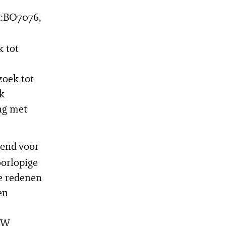
1:BO7076,
 tot
zoek tot
jk
ng met
iend voor
oorlopige
e redenen
en
 BW