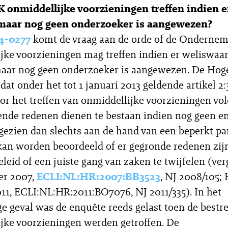
 onmiddellijke voorzieningen treffen indien e
, maar nog geen onderzoeker is aangewezen?
4-0277
komt de vraag aan de orde of de Onderne
jke voorzieningen mag treffen indien er weliswaa
 maar nog geen onderzoeker is aangewezen. De Hog
dat onder het tot 1 januari 2013 geldende artikel 
oor het treffen van onmiddellijke voorzieningen vo
de redenen dienen te bestaan indien nog geen en
ngezien dan slechts aan de hand van een beperkt pa
kan worden beoordeeld of er gegronde redenen zi
eleid of een juiste gang van zaken te twijfelen (ve
er 2007,
ECLI:NL:HR:2007:BB3523
, NJ 2008/105;
011, ECLI:NL:HR:2011:BO7076, NJ 2011/335). In het
e geval was de enquête reeds gelast toen de bestr
jke voorzieningen werden getroffen. De