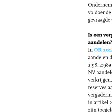
Ondernemi
voldoende 
gevraagde 
Is een ver
aandelen
In
OR 201
aandelen d
2:98, 2:98
NV aandele
verkrijgen
reserves a
vergaderin
in artikel
zijn toege