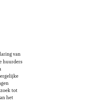
laring van
de huurders
n
ergelijke
ngen
rzoek tot
aan het