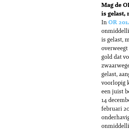
Mag de OK
is gelast
In
OR 201
onmiddelli
is gelast,
overweegt 
gold dat v
zwaarwegen
gelast, aa
voorlopig 
een juist b
14 decemb
februari 2
onderhavig
onmiddelli