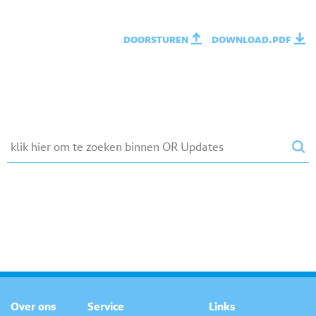
doorsturen
download.pdf
Over ons
Service
Links