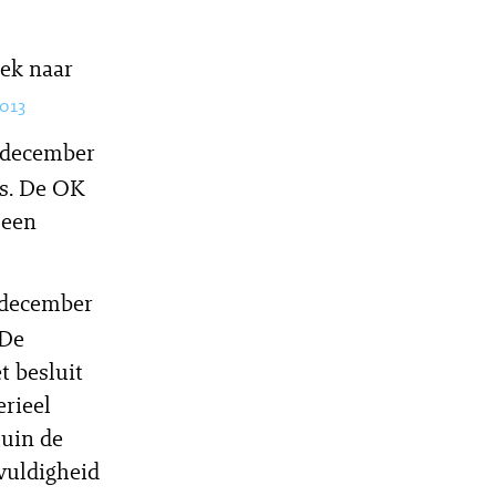
ek naar
013
 december
.s. De OK
 een
 december
 De
t besluit
erieel
tuin de
vuldigheid