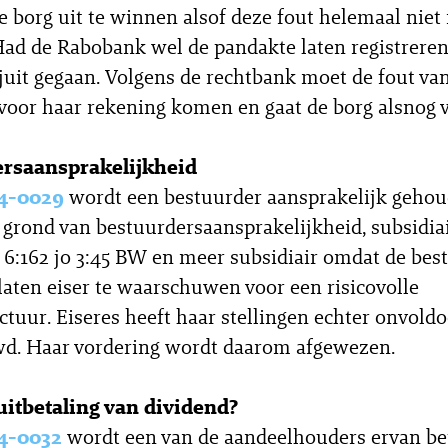
e borg uit te winnen alsof deze fout helemaal niet 
ad de Rabobank wel de pandakte laten registreren
ijuit gegaan. Volgens de rechtbank moet de fout va
oor haar rekening komen en gaat de borg alsnog vr
rsaansprakelijkheid
4-0029
wordt een bestuurder aansprakelijk geho
 grond van bestuurdersaansprakelijkheid, subsidia
l 6:162 jo 3:45 BW en meer subsidiair omdat de bes
laten eiser te waarschuwen voor een risicovolle
ctuur. Eiseres heeft haar stellingen echter onvold
d. Haar vordering wordt daarom afgewezen.
uitbetaling van dividend?
4-0032
wordt een van de aandeelhouders ervan be