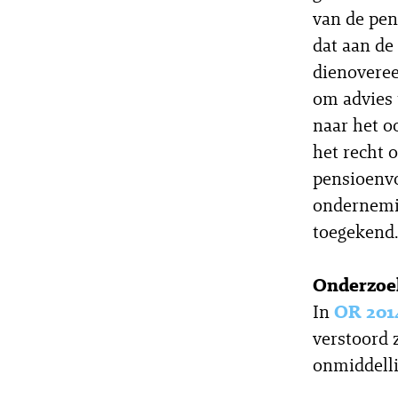
van de pen
dat aan de
dienovere
om advies 
naar het o
het recht
pensioenvo
ondernemin
toegekend.
Onderzoek
In
OR 201
verstoord 
onmiddelli