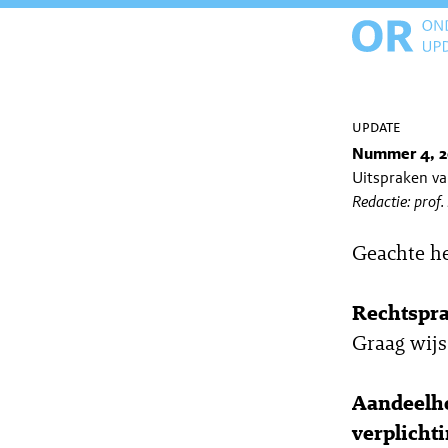
update
Nummer 4, 
Uitspraken v
Redactie: prof.
Geachte h
Rechtspr
Graag wijs
Aandeelho
verplicht