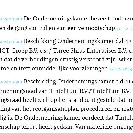
De Ondernemingskamer beveelt onderzo
 Amsterdam
 en de gang van zaken van een vennootschap
20-12-2
Beschikking Ondernemingskamer d.d. 12
 Amsterdam
ICT Groep B.V. c.s. / Three Ships Enterprises B.V. c
t dat de verhoudingen ernstig verstoord zijn, wijst
toe en treft onmiddellijke voorzieningen
12-12-2013
Beschikking Ondernemingskamer d.d. 11
 Amsterdam
rnemingsraad van TintelTuin B.V./TintelTuin B.V.
gsraad heeft zich op het standpunt gesteld dat he
elling van het reorganisatieplan procedureel en mat
ig is. De Ondernemingskamer oordeelt dat Tintel
schap tekort heeft gedaan. Van materiële onzorg