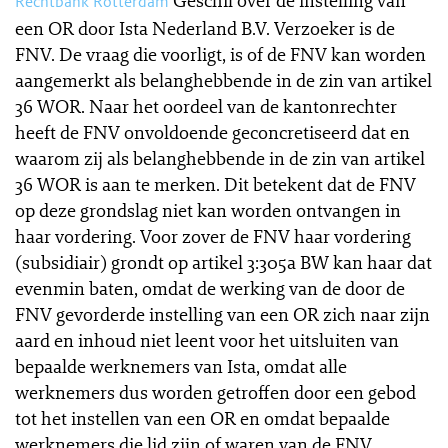
Geschil over de instelling van
Rechtbank Rotterdam
een OR door Ista Nederland B.V. Verzoeker is de
FNV. De vraag die voorligt, is of de FNV kan worden
aangemerkt als belanghebbende in de zin van artikel
36 WOR. Naar het oordeel van de kantonrechter
heeft de FNV onvoldoende geconcretiseerd dat en
waarom zij als belanghebbende in de zin van artikel
36 WOR is aan te merken. Dit betekent dat de FNV
op deze grondslag niet kan worden ontvangen in
haar vordering. Voor zover de FNV haar vordering
(subsidiair) grondt op artikel 3:305a BW kan haar dat
evenmin baten, omdat de werking van de door de
FNV gevorderde instelling van een OR zich naar zijn
aard en inhoud niet leent voor het uitsluiten van
bepaalde werknemers van Ista, omdat alle
werknemers dus worden getroffen door een gebod
tot het instellen van een OR en omdat bepaalde
werknemers die lid zijn of waren van de FNV