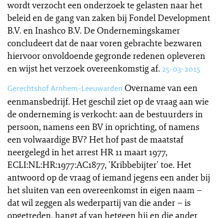
wordt verzocht een onderzoek te gelasten naar het
beleid en de gang van zaken bij Fondel Development
B.V. en Inashco B.V. De Ondernemingskamer
concludeert dat de naar voren gebrachte bezwaren
hiervoor onvoldoende gegronde redenen opleveren
en wijst het verzoek overeenkomstig af.
25-03-2015
Overname van een
Gerechtshof Arnhem-Leeuwarden
eenmansbedrijf. Het geschil ziet op de vraag aan wie
de onderneming is verkocht: aan de bestuurders in
persoon, namens een BV in oprichting, of namens
een volwaardige BV? Het hof past de maatstaf
neergelegd in het arrest HR 11 maart 1977,
ECLI:NL:HR:1977:AC1877, 'Kribbebijter' toe. Het
antwoord op de vraag of iemand jegens een ander bij
het sluiten van een overeenkomst in eigen naam –
dat wil zeggen als wederpartij van die ander – is
opgetreden, hangt af van hetgeen hij en die ander