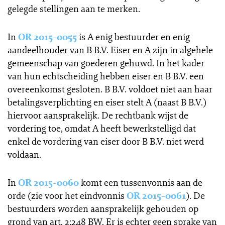
gelegde stellingen aan te merken.
In
OR 2015-0055
is A enig bestuurder en enig
aandeelhouder van B B.V. Eiser en A zijn in algehele
gemeenschap van goederen gehuwd. In het kader
van hun echtscheiding hebben eiser en B B.V. een
overeenkomst gesloten. B B.V. voldoet niet aan haar
betalingsverplichting en eiser stelt A (naast B B.V.)
hiervoor aansprakelijk. De rechtbank wijst de
vordering toe, omdat A heeft bewerkstelligd dat
enkel de vordering van eiser door B B.V. niet werd
voldaan.
In
OR 2015-0060
komt een tussenvonnis aan de
orde (zie voor het eindvonnis
OR 2015-0061
). De
bestuurders worden aansprakelijk gehouden op
grond van art. 2:248 BW. Er is echter geen sprake van