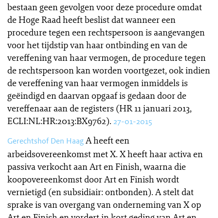
bestaan geen gevolgen voor deze procedure omdat
de Hoge Raad heeft beslist dat wanneer een
procedure tegen een rechtspersoon is aangevangen
voor het tijdstip van haar ontbinding en van de
vereffening van haar vermogen, de procedure tegen
de rechtspersoon kan worden voortgezet, ook indien
de vereffening van haar vermogen inmiddels is
geëindigd en daarvan opgaaf is gedaan door de
vereffenaar aan de registers (HR 11 januari 2013,
ECLI:NL:HR:2013:BX9762).
27-01-2015
A heeft een
Gerechtshof Den Haag
arbeidsovereenkomst met X. X heeft haar activa en
passiva verkocht aan Art en Finish, waarna die
koopovereenkomst door Art en Finish wordt
vernietigd (en subsidiair: ontbonden). A stelt dat
sprake is van overgang van onderneming van X op
Art en Finish en vordert in kort geding van Art en