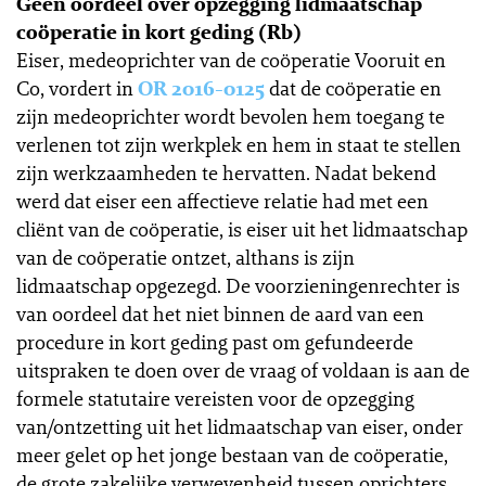
Geen oordeel over opzegging lidmaatschap
coöperatie in kort geding (Rb)
Eiser, medeoprichter van de coöperatie Vooruit en
Co, vordert in
OR 2016-0125
dat de coöperatie en
zijn medeoprichter wordt bevolen hem toegang te
verlenen tot zijn werkplek en hem in staat te stellen
zijn werkzaamheden te hervatten. Nadat bekend
werd dat eiser een affectieve relatie had met een
cliënt van de coöperatie, is eiser uit het lidmaatschap
van de coöperatie ontzet, althans is zijn
lidmaatschap opgezegd. De voorzieningenrechter is
van oordeel dat het niet binnen de aard van een
procedure in kort geding past om gefundeerde
uitspraken te doen over de vraag of voldaan is aan de
formele statutaire vereisten voor de opzegging
van/ontzetting uit het lidmaatschap van eiser, onder
meer gelet op het jonge bestaan van de coöperatie,
de grote zakelijke verwevenheid tussen oprichters