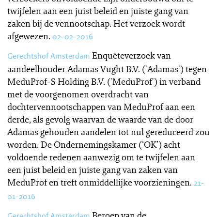
twijfelen aan een juist beleid en juiste gang van
zaken bij de vennootschap. Het verzoek wordt
afgewezen.
02-02-2016
Enquêteverzoek van
Gerechtshof Amsterdam
aandeelhouder Adamas Vught B.V. ('Adamas') tegen
MeduProf-S Holding B.V. ('MeduProf') in verband
met de voorgenomen overdracht van
dochtervennootschappen van MeduProf aan een
derde, als gevolg waarvan de waarde van de door
Adamas gehouden aandelen tot nul gereduceerd zou
worden. De Ondernemingskamer (‘OK’) acht
voldoende redenen aanwezig om te twijfelen aan
een juist beleid en juiste gang van zaken van
MeduProf en treft onmiddellijke voorzieningen.
21-
01-2016
Beroep van de
Gerechtshof Amsterdam