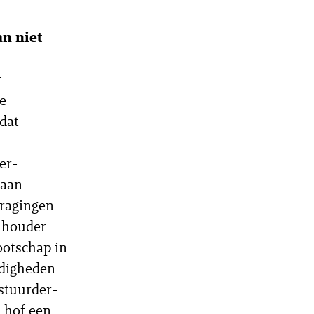
n niet
r
e
dat
er-
 aan
dragingen
lhouder
ootschap in
ndigheden
estuurder-
 hof een