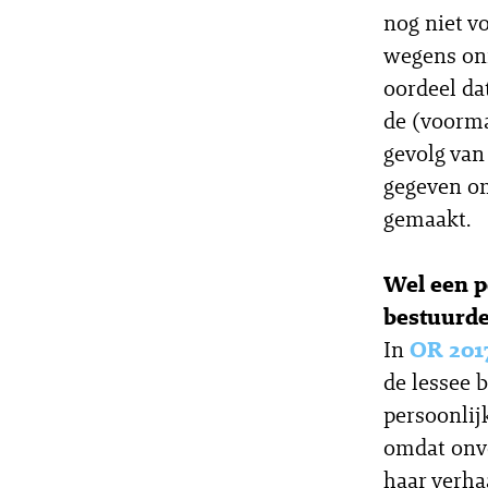
nog niet v
wegens onr
oordeel da
de (voorma
gevolg van
gegeven om
gemaakt.
Wel een p
bestuurde
In
OR 201
de lessee 
persoonlij
omdat onvo
haar verha