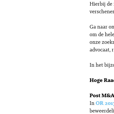
Hierbij de
verschenen
Ga naar on
om de hele
onze zoek
advocaat, 
In het bij
Hoge Raa
Post M&A:
In
OR 201
beweerdeli