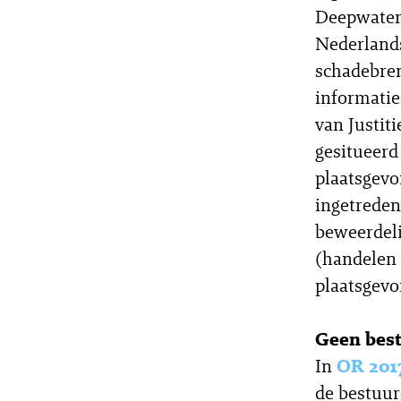
Deepwater 
Nederlands
schadebren
informatie
van Justit
gesitueerd
plaatsgevo
ingetreden
beweerdeli
(handelen 
plaatsgevo
Geen best
In
OR 201
de bestuur