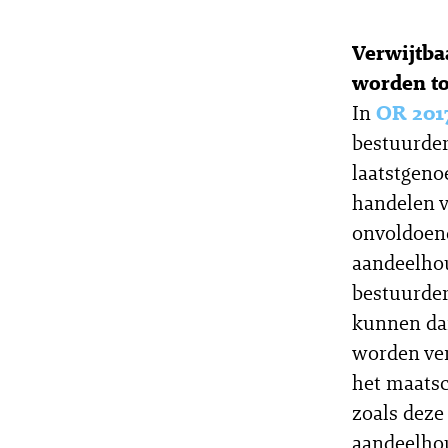
Verwijtba
worden t
In
OR 201
bestuurder
laatstgeno
handelen v
onvoldoend
aandeelhou
bestuurder
kunnen da
worden ver
het maatsc
zoals deze
aandeelhou