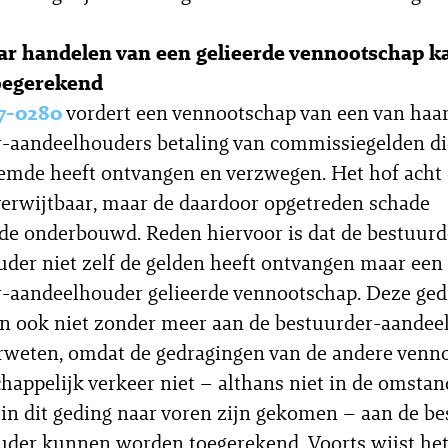
ar handelen van een gelieerde vennootschap ka
oegerekend
7-0280
vordert een vennootschap van een van haa
-aandeelhouders betaling van commissiegelden di
emde heeft ontvangen en verzwegen. Het hof acht 
erwijtbaar, maar de daardoor opgetreden schade
e onderbouwd. Reden hiervoor is dat de bestuurd
der niet zelf de gelden heeft ontvangen maar een
-aandeelhouder gelieerde vennootschap. Deze ge
n ook niet zonder meer aan de bestuurder-aandee
weten, omdat de gedragingen van de andere venn
happelijk verkeer niet – althans niet in de omsta
 in dit geding naar voren zijn gekomen – aan de b
der kunnen worden toegerekend. Voorts wijst het