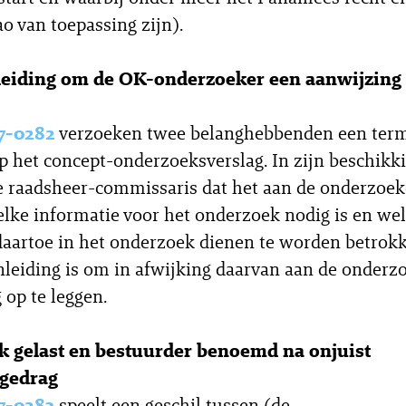
o van toepassing zijn).
eiding om de OK-onderzoeker een aanwijzing 
7-0282
verzoeken twee belanghebbenden een term
p het concept-onderzoeksverslag. In zijn beschikk
e raadsheer-commissaris dat het aan de onderzoeke
lke informatie voor het onderzoek nodig is en we
aartoe in het onderzoek dienen te worden betrokk
nleiding is om in afwijking daarvan aan de onderz
 op te leggen.
 gelast en bestuurder benoemd na onjuist
egedrag
7-0283
speelt een geschil tussen (de