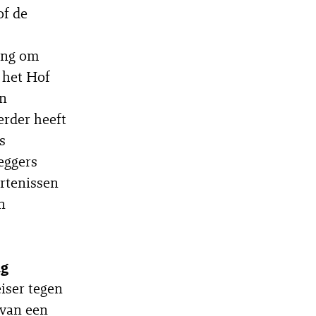
of de
ting om
n het Hof
en
erder heeft
s
eggers
urtenissen
n
ng
iser tegen
 van een