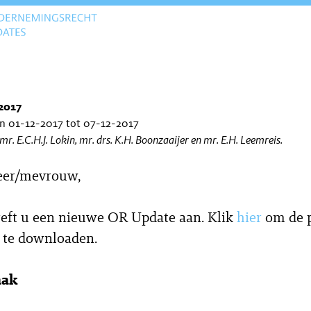
2017
an 01-12-2017 tot 07-12-2017
 mr. E.C.H.J. Lokin, mr. drs. K.H. Boonzaaijer en mr. E.H. Leemreis.
eer/mevrouw,
reft u een nieuwe OR Update aan. Klik
hier
om de p
 te downloaden.
aak