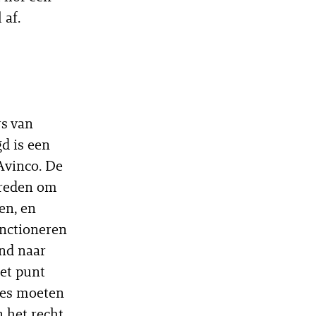
 af.
rs van
d is een
Avinco. De
 reden om
en, en
unctioneren
nd naar
het punt
res moeten
 het recht