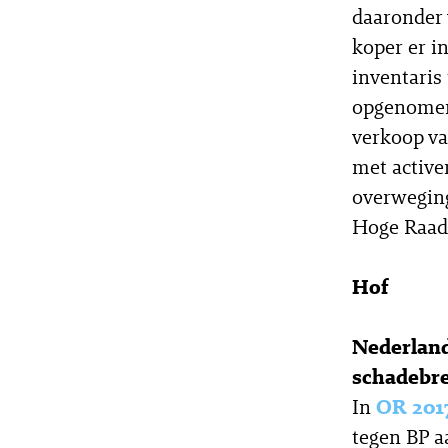
daaronder 
koper er in
inventaris
opgenomen.
verkoop va
met active
overweging
Hoge Raad 
Hof
Nederland
schadebre
In
OR 201
tegen BP a