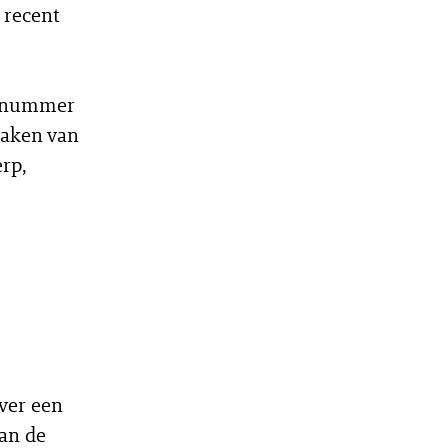
 recent
r-nummer
maken van
rp,
ver een
van de