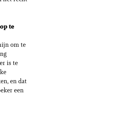
op te
ijn om te
ing
r is te
lke
en, en dat
oeker een