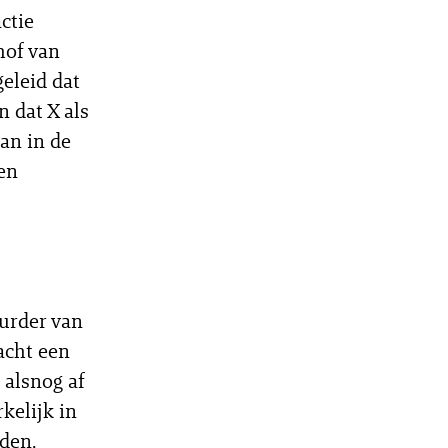
ctie
hof van
eleid dat
 dat X als
an in de
en
uurder van
acht een
 alsnog af
kelijk in
den.