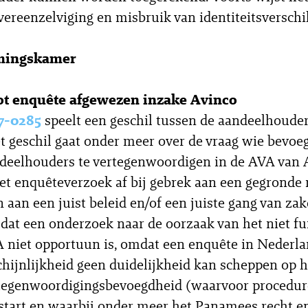
vereenzelviging en misbruik van identiteitsverschil
mingskamer
ot enquête afgewezen inzake Avinco
7-0285
speelt een geschil tussen de aandeelhoude
t geschil gaat onder meer over de vraag wie bevoeg
deelhouders te vertegenwoordigen in de AVA van 
et enquêteverzoek af bij gebrek aan een gegronde
n aan een juist beleid en/of een juiste gang van zak
dat een onderzoek naar de oorzaak van het niet f
 niet opportuun is, omdat een enquête in Nederla
chijnlijkheid geen duidelijkheid kan scheppen op 
rtegenwoordigingsbevoegdheid (waarvoor procedu
tart en waarbij onder meer het Panamees recht en