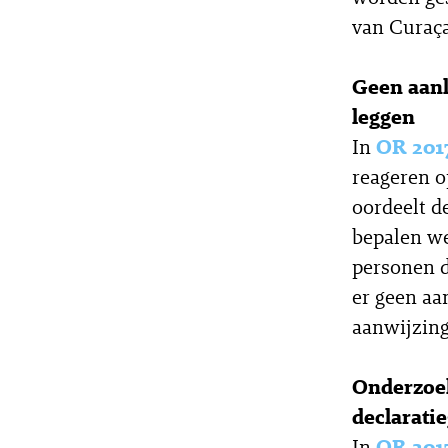
van Curaça
Geen aanl
leggen
In
OR 201
reageren o
oordeelt d
bepalen we
personen d
er geen aa
aanwijzing
Onderzoek
declarati
In
OR 201