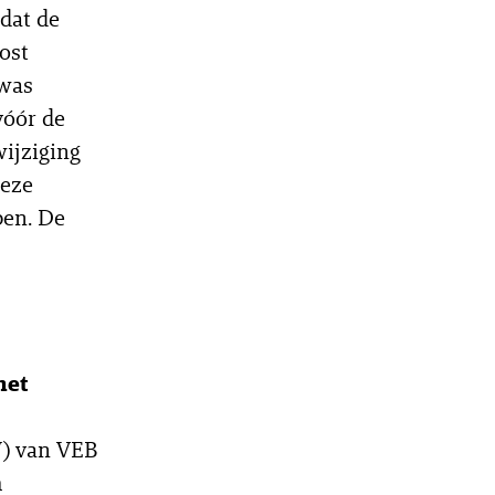
 dat de
post
 was
vóór de
wijziging
deze
pen. De
het
W) van VEB
m