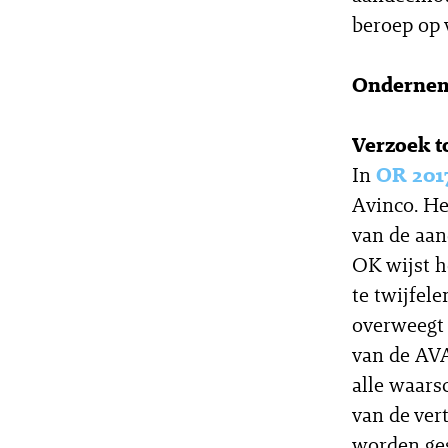
beroep op 
Onderne
Verzoek t
In
OR 201
Avinco. He
van de aan
OK wijst h
te twijfele
overweegt 
van de AVA
alle waars
van de ve
worden ges