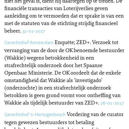
niet het geval is, dient hij daartegen op te treden. De
financiële transacties van Loterijverlies geven
aanleiding om te vermoeden dat er sprake is van een
met de statuten van de stichting strijdig financieel
beheer.
31-01-2017
Enquête; ZED+. Verzoek tot
Gerechtshof Amsterdam
vervanging van de door de OK benoemde bestuurder
(Wakkie) wegens betrokkenheid in een
strafrechtelijk onderzoek door het Spaanse
Openbaar Ministerie. De OK oordeelt dat de enkele
omstandigheid dat Wakkie als ‘investigado’
(onderzochte) in een strafrechtelijk onderzoek
betrokken is geen grond vormt voor ontheffing van
Wakkie als tijdelijk bestuurder van ZED+.
26-01-2017
Vordering van de curator
Gerechtshof 's-Hertogenbosch
tegen gewezen bestuurders tot betaling