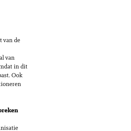
t van de
al van
mdat in dit
past. Ook
tioneren
tbreken
nisatie