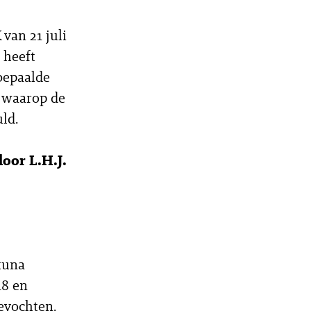
van 21 juli
 heeft
 bepaalde
e waarop de
ld.
oor L.H.J.
tuna
18 en
evochten.