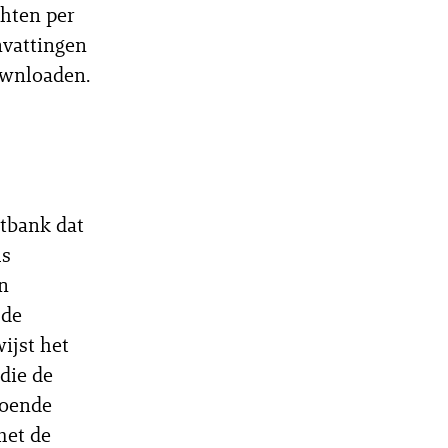
hten per
nvattingen
ownloaden.
htbank dat
ls
n
 de
ijst het
die de
doende
met de