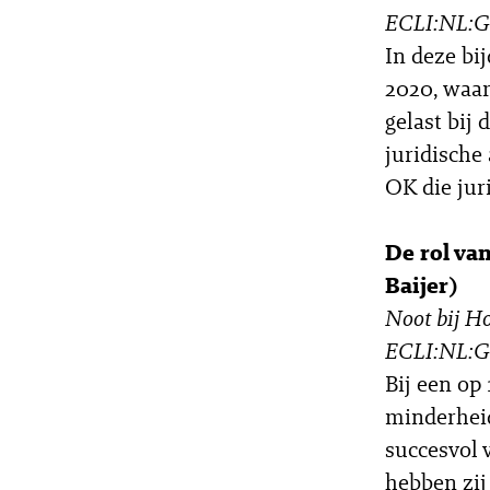
ECLI:NL:G
In deze bi
2020, waar
gelast bij
juridische
OK die jur
De rol va
Baijer)
Noot bij H
ECLI:NL:G
Bij een op
minderhei
succesvol 
hebben zij