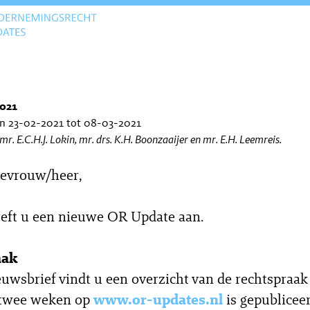
021
an 23-02-2021 tot 08-03-2021
 mr. E.C.H.J. Lokin, mr. drs. K.H. Boonzaaijer en mr. E.H. Leemreis.
evrouw/heer,
reft u een nieuwe OR Update aan.
aak
euwsbrief vindt u een overzicht van de rechtspraak
 twee weken op
www.or-updates.nl
is gepubliceer