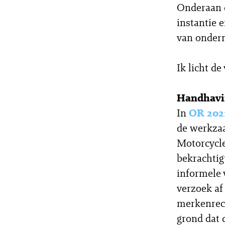
Onderaan d
instantie 
van ondern
Ik licht de
Handhavin
In
OR 202
de werkzaa
Motorcycle
bekrachtig
informele 
verzoek af
merkenrec
grond dat 