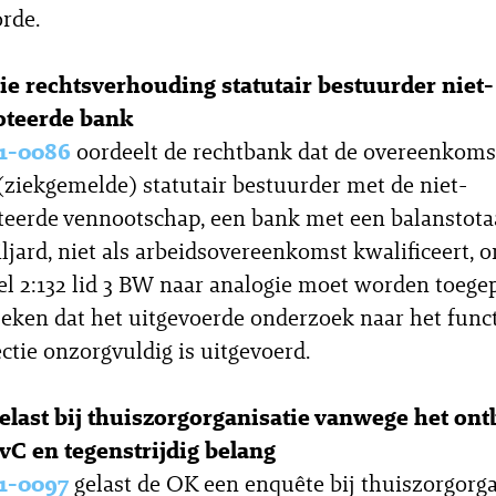
rde.
tie rechtsverhouding statutair bestuurder niet-
oteerde bank
1-0086
oordeelt de rechtbank dat de overeenkoms
(ziekgemelde) statutair bestuurder met de niet-
eerde vennootschap, een bank met een balanstota
ljard, niet als arbeidsovereenkomst kwalificeert, o
kel 2:132 lid 3 BW naar analogie moet worden toege
bleken dat het uitgevoerde onderzoek naar het func
ectie onzorgvuldig is uitgevoerd.
elast bij thuiszorgorganisatie vanwege het on
vC en tegenstrijdig belang
1-0097
gelast de OK een enquête bij thuiszorgorga