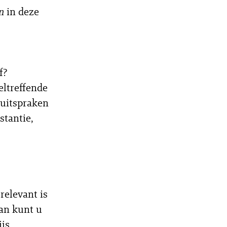
n
in deze
f?
eltreffende
 uitspraken
stantie,
relevant is
an kunt u
js.