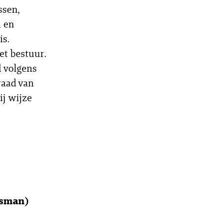
ssen,
n en
is.
et bestuur.
l volgens
raad van
j wijze
osman)