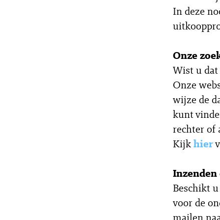
In deze no
uitkooppro
Onze zoek
Wist u dat
Onze websi
wijze de d
kunt vinde
rechter of 
Kijk
hier
v
Inzenden 
Beschikt u
voor de on
mailen na