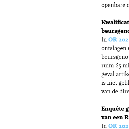
openbare o
Kwalifica
beursgen
In
OR 202
ontslagen 
beursgenot
ruim 65 mi
geval arti
is niet ge
van de dir
Enquête g
van een R
In
OR 202