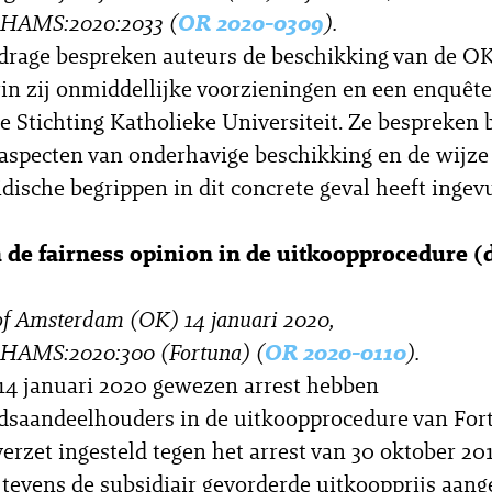
HAMS:2020:2033 (
OR 2020-0309
).
jdrage bespreken auteurs de beschikking van de OK 
in zij onmiddellijke voorzieningen en een enquête
 de Stichting Katholieke Universiteit. Ze bespreken
 aspecten van onderhavige beschikking en de wijz
idische begrippen in dit concrete geval heeft ingevu
n de fairness opinion in de uitkoopprocedure (d
of Amsterdam (OK) 14 januari 2020,
HAMS:2020:300 (Fortuna) (
OR 2020-0110
).
 14 januari 2020 gewezen arrest hebben
dsaandeelhouders in de uitkoopprocedure van For
verzet ingesteld tegen het arrest van 30 oktober 20
 tevens de subsidiair gevorderde uitkoopprijs aang