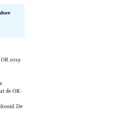
edure
p OR 2019-
s
dat de OK-
ltooid. De