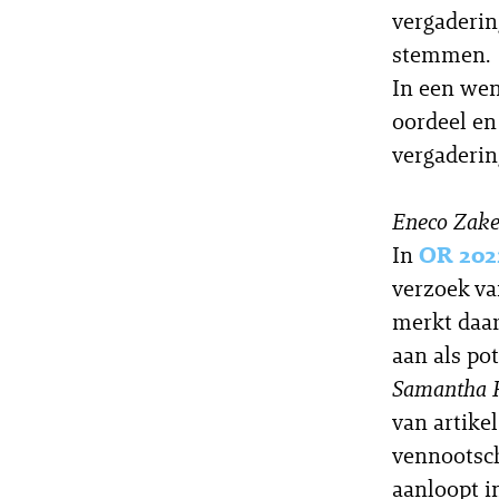
vergaderin
stemmen.
In een we
oordeel en
vergaderin
Eneco Zake
In
OR 202
verzoek va
merkt daar
aan als po
Samantha 
van artike
vennootsch
aanloopt i