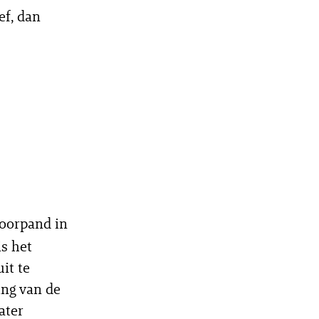
f, dan
oorpand in
is het
it te
ing van de
ater