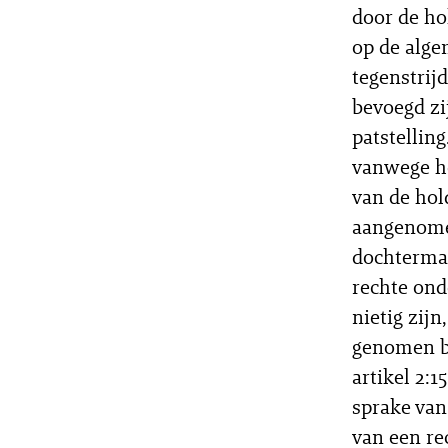
door de ho
op de alge
tegenstrij
bevoegd zi
patstellin
vanwege h
van de hol
aangenome
dochtermaa
rechte ond
nietig zij
genomen be
artikel 2:1
sprake van
van een re