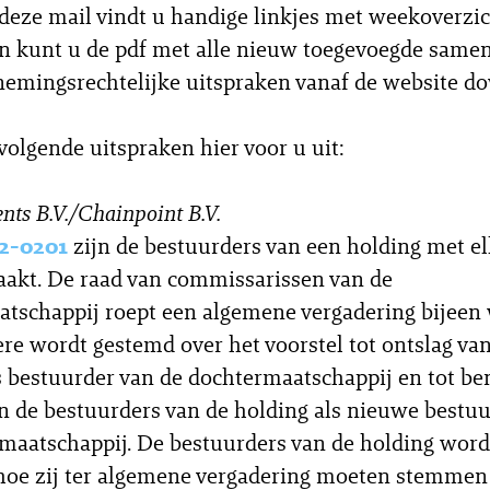
eze mail vindt u handige linkjes met weekoverzic
en kunt u de pdf met alle nieuw toegevoegde same
emingsrechtelijke uitspraken vanaf de website d
 volgende uitspraken hier voor u uit:
nts B.V./Chainpoint B.V.
2-0201
zijn de bestuurders van een holding met el
akt. De raad van commissarissen van de
tschappij roept een algemene vergadering bijeen
re wordt gestemd over het voorstel tot ontslag va
s bestuurder van de dochtermaatschappij en tot b
n de bestuurders van de holding als nieuwe bestu
maatschappij. De bestuurders van de holding word
hoe zij ter algemene vergadering moeten stemmen