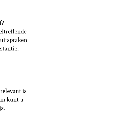
f?
eltreffende
 uitspraken
stantie,
relevant is
an kunt u
js.