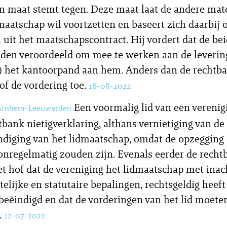
n maat stemt tegen. Deze maat laat de andere ma
 maatschap wil voortzetten en baseert zich daarbij 
 uit het maatschapscontract. Hij vordert dat de be
den veroordeeld om mee te werken aan de leverin
) het kantoorpand aan hem. Anders dan de rechtba
of de vordering toe.
16-08-2022
Een voormalig lid van een verenig
 Arnhem-Leeuwarden
htbank nietigverklaring, althans vernietiging van de
ndiging van het lidmaatschap, omdat de opzegging
onregelmatig zouden zijn. Evenals eerder de recht
et hof dat de vereniging het lidmaatschap met in
telijke en statutaire bepalingen, rechtsgeldig heeft
beëindigd en dat de vorderingen van het lid moet
.
12-07-2022