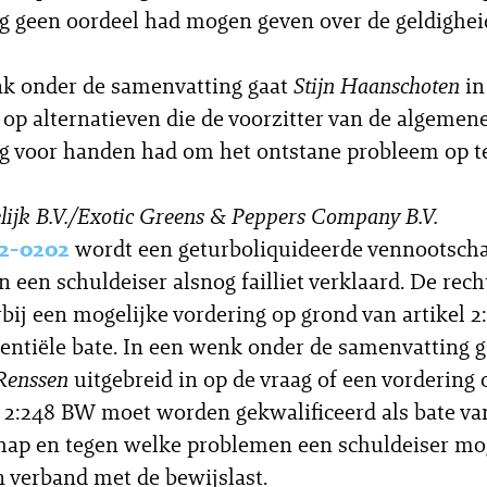
g geen oordeel had mogen geven over de geldighei
nk onder de samenvatting gaat
Stijn Haanschoten
in
 op alternatieven die de voorzitter van de algemen
g voor handen had om het ontstane probleem op te
lijk B.V./Exotic Greens & Peppers Company B.V.
2-0202
wordt een geturboliquideerde vennootsch
n een schuldeiser alsnog failliet verklaard. De rec
bij een mogelijke vordering op grond van artikel 
tentiële bate. In een wenk onder de samenvatting g
Renssen
uitgebreid in op de vraag of een vordering
l 2:248 BW moet worden gekwalificeerd als bate va
ap en tegen welke problemen een schuldeiser mo
n verband met de bewijslast.