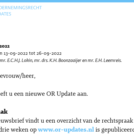
2022
an 13-09-2022 tot 26-09-2022
 mr. E.C.H.J. Lokin, mr. drs. K.H. Boonzaaijer en mr. E.H. Leemreis.
evrouw/heer,
reft u een nieuwe OR Update aan.
aak
euwsbrief vindt u een overzicht van de rechtspraak
 drie weken op
www.or-updates.nl
is gepubliceer