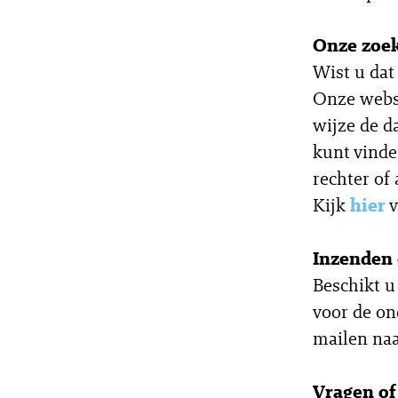
Onze zoek
Wist u dat
Onze websi
wijze de d
kunt vinde
rechter of 
Kijk
hier
v
Inzenden 
Beschikt u
voor de on
mailen na
Vragen o