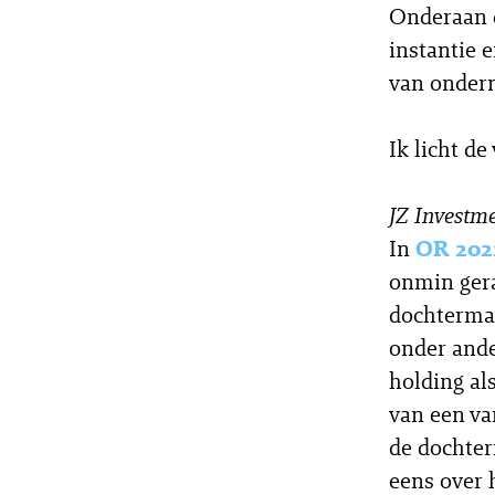
Onderaan d
instantie 
van ondern
Ik licht de
JZ Investme
In
OR 202
onmin gera
dochtermaa
onder ande
holding al
van een va
de dochter
eens over 