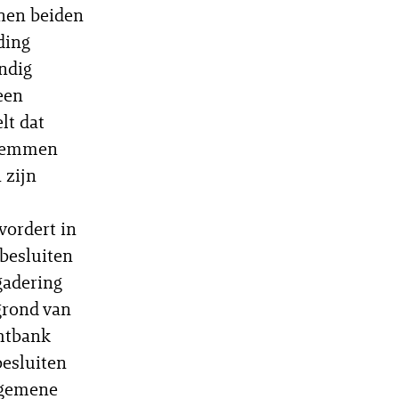
jnen beiden
ding
ndig
een
lt dat
stemmen
 zijn
vordert in
besluiten
gadering
grond van
chtbank
besluiten
algemene