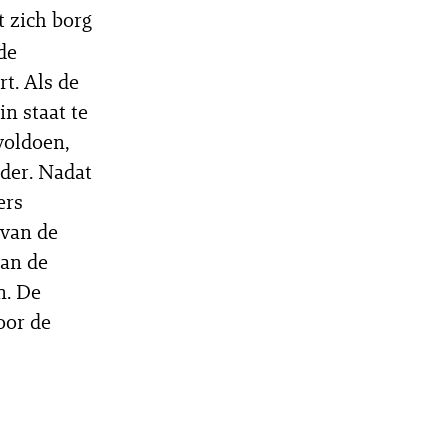
 zich borg
de
t. Als de
in staat te
voldoen,
rder. Nadat
ers
 van de
van de
n. De
oor de