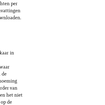
hten per
nvattingen
ownloaden.
kaar in
 waar
n de
enoeming
urder van
en het niet
 op de