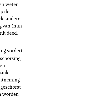
ten weten
op de
ide andere
g van (hun
nk deed,
ing vordert
 schorsing
 en
bank
achtneming
 geschorst
en worden