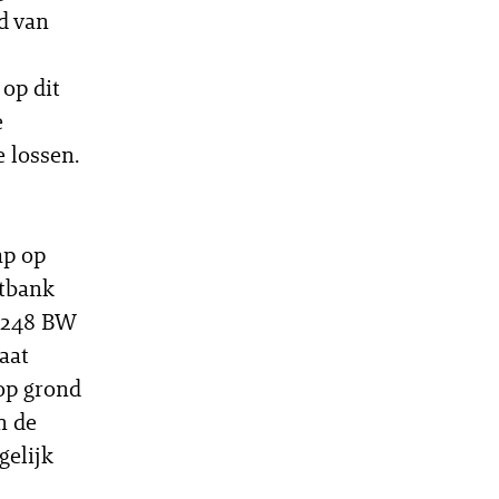
d van
 op dit
e
 lossen.
ap op
htbank
2:248 BW
aat
 op grond
n de
gelijk