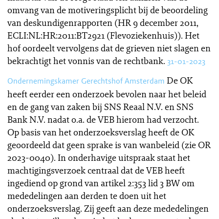
omvang van de motiveringsplicht bij de beoordeling
van deskundigenrapporten (HR 9 december 2011,
ECLI:NL:HR:2011:BT2921 (Flevoziekenhuis)). Het
hof oordeelt vervolgens dat de grieven niet slagen en
bekrachtigt het vonnis van de rechtbank.
31-01-2023
De OK
Ondernemingskamer Gerechtshof Amsterdam
heeft eerder een onderzoek bevolen naar het beleid
en de gang van zaken bij SNS Reaal N.V. en SNS
Bank N.V. nadat o.a. de VEB hierom had verzocht.
Op basis van het onderzoeksverslag heeft de OK
geoordeeld dat geen sprake is van wanbeleid (zie OR
2023-0040). In onderhavige uitspraak staat het
machtigingsverzoek centraal dat de VEB heeft
ingediend op grond van artikel 2:353 lid 3 BW om
mededelingen aan derden te doen uit het
onderzoeksverslag. Zij geeft aan deze mededelingen