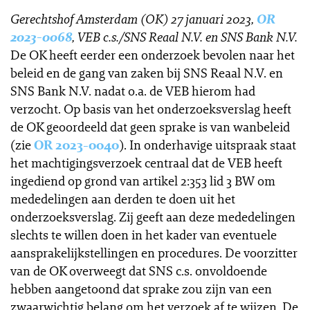
Gerechtshof Amsterdam (OK) 27 januari 2023,
OR
2023-0068
, VEB c.s./SNS Reaal N.V. en SNS Bank N.V.
De OK heeft eerder een onderzoek bevolen naar het
beleid en de gang van zaken bij SNS Reaal N.V. en
SNS Bank N.V. nadat o.a. de VEB hierom had
verzocht. Op basis van het onderzoeksverslag heeft
de OK geoordeeld dat geen sprake is van wanbeleid
(zie
OR 2023-0040
). In onderhavige uitspraak staat
het machtigingsverzoek centraal dat de VEB heeft
ingediend op grond van artikel 2:353 lid 3 BW om
mededelingen aan derden te doen uit het
onderzoeksverslag. Zij geeft aan deze mededelingen
slechts te willen doen in het kader van eventuele
aansprakelijkstellingen en procedures. De voorzitter
van de OK overweegt dat SNS c.s. onvoldoende
hebben aangetoond dat sprake zou zijn van een
zwaarwichtig belang om het verzoek af te wijzen. De