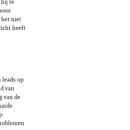
hij te
 voor
het niet
icht heeft
 leads op
nd van
g van de
harde
p
problemen