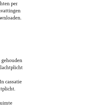
hten per
nvattingen
ownloaden.
jk gehouden
lachtplicht
In cassatie
tplicht.
ruimte