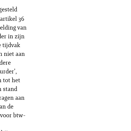
gesteld
artikel 36
elding van
er in zijn
 tijdvak
n niet aan
rdere
urder’,
 tot het
n stand
vragen aan
van de
 voor btw-