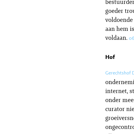
bestuurder
goeder tro
voldoende
aan hem is
voldaan.
06
Hof
Gerechtshof 
ondernemin
internet, s
onder meer
curator ni
groeiversn
ongecontro