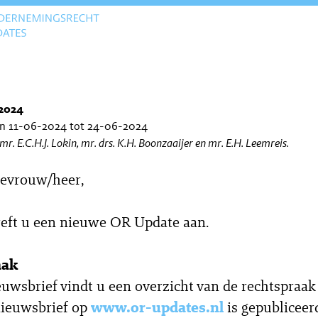
2024
an 11-06-2024 tot 24-06-2024
 mr. E.C.H.J. Lokin, mr. drs. K.H. Boonzaaijer en mr. E.H. Leemreis.
evrouw/heer,
reft u een nieuwe OR Update aan.
aak
euwsbrief vindt u een overzicht van de rechtspraak
nieuwsbrief op
www.or-updates.nl
is gepubliceer