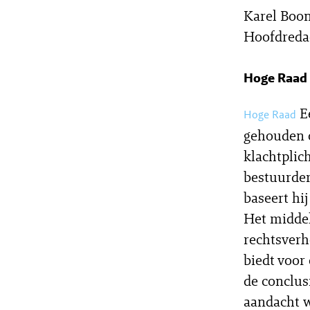
Karel Boon
Hoofdreda
Hoge Raad
E
Hoge Raad
gehouden o
klachtplic
bestuurder
baseert hi
Het middel
rechtsverh
biedt voor 
de conclus
aandacht w