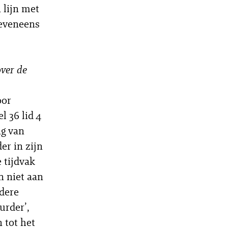
 lijn met
 eveneens
over de
oor
l 36 lid 4
ng van
er in zijn
 tijdvak
n niet aan
rdere
urder’,
 tot het