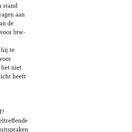
n stand
vragen aan
van de
 voor btw-
hij te
 voor
het niet
icht heeft
f?
eltreffende
 uitspraken