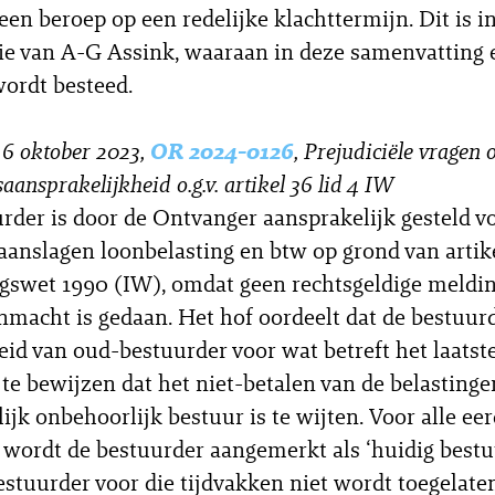
een beroep op een redelijke klachttermijn. Dit is in
ie van A-G Assink, waaraan in deze samenvatting
ordt besteed.
6 oktober 2023,
OR 2024-0126
, Prejudiciële vragen 
aansprakelijkheid o.g.v. artikel 36 lid 4 IW
rder is door de Ontvanger aansprakelijk gesteld v
aanslagen loonbelasting en btw op grond van artike
gswet 1990 (IW), omdat geen rechtsgeldige meldi
nmacht is gedaan. Het hof oordeelt dat de bestuurd
id van oud-bestuurder voor wat betreft het laatste
t te bewijzen dat het niet-betalen van de belastinge
ijk onbehoorlijk bestuur is te wijten. Voor alle ee
 wordt de bestuurder aangemerkt als ‘huidig bestu
estuurder voor die tijdvakken niet wordt toegelaten