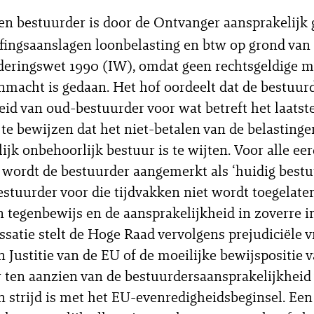
en bestuurder is door de Ontvanger aansprakelijk 
fingsaanslagen loonbelasting en btw op grond van 
rderingswet 1990 (IW), omdat geen rechtsgeldige m
nmacht is gedaan. Het hof oordeelt dat de bestuurd
id van oud-bestuurder voor wat betreft het laatste
t te bewijzen dat het niet-betalen van de belastinge
ijk onbehoorlijk bestuur is te wijten. Voor alle ee
 wordt de bestuurder aangemerkt als ‘huidig bestu
estuurder voor die tijdvakken niet wordt toegelaten
n tegenbewijs en de aansprakelijkheid in zoverre i
cassatie stelt de Hoge Raad vervolgens prejudiciële 
n Justitie van de EU of de moeilijke bewijspositie 
 ten aanzien van de bestuurdersaansprakelijkheid
n strijd is met het EU-evenredigheidsbeginsel. Een