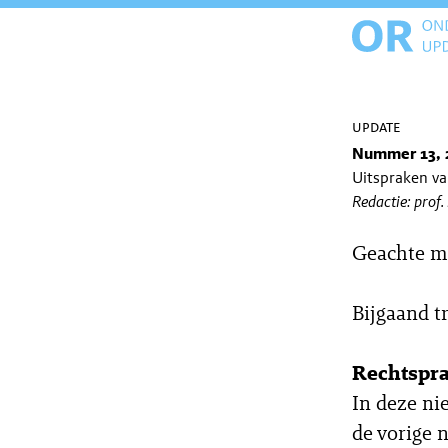
update
Nummer 13, 
Uitspraken v
Redactie: prof.
Geachte m
Bijgaand t
Rechtspr
In deze ni
de vorige 