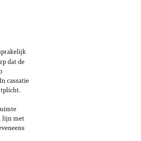
sprakelijk
rp dat de
p
In cassatie
tplicht.
ruimte
 lijn met
 eveneens