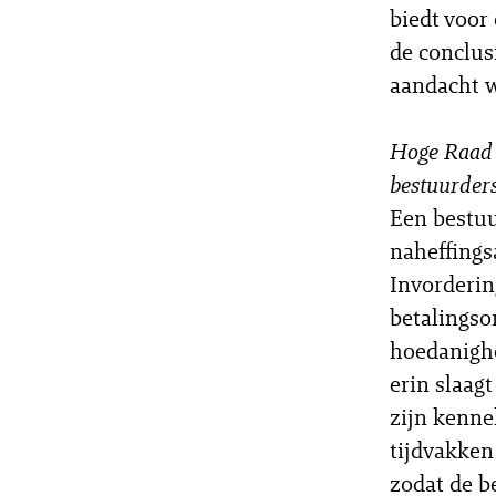
biedt voor 
de conclus
aandacht w
Hoge Raad 
bestuurders
Een bestuu
naheffings
Invorderin
betalingso
hoedanighe
erin slaag
zijn kennel
tijdvakken
zodat de b