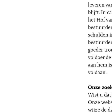
leveren va
blijft. In 
het Hof va
bestuurder
schulden i
bestuurder
goeder tro
voldoende
aan hem is
voldaan.
Onze zoek
Wist u dat
Onze websi
wijze de d