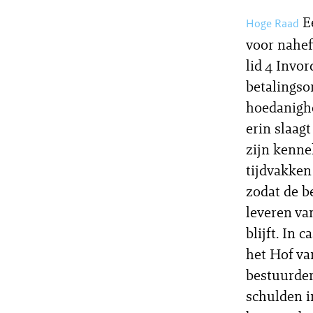
E
Hoge Raad
voor nahef
lid 4 Invo
betalingso
hoedanighe
erin slaag
zijn kennel
tijdvakken
zodat de b
leveren va
blijft. In 
het Hof va
bestuurder
schulden i