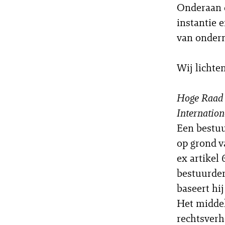
Onderaan d
instantie 
van ondern
Wij lichte
Hoge Raad 
Internation
Een bestuu
op grond v
ex artikel
bestuurder
baseert hi
Het middel
rechtsverh