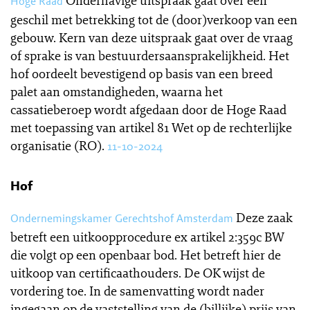
Onderhavige uitspraak gaat over een
Hoge Raad
geschil met betrekking tot de (door)verkoop van een
gebouw. Kern van deze uitspraak gaat over de vraag
of sprake is van bestuurdersaansprakelijkheid. Het
hof oordeelt bevestigend op basis van een breed
palet aan omstandigheden, waarna het
cassatieberoep wordt afgedaan door de Hoge Raad
met toepassing van artikel 81 Wet op de rechterlijke
organisatie (RO).
11-10-2024
Hof
Deze zaak
Ondernemingskamer Gerechtshof Amsterdam
betreft een uitkoopprocedure ex artikel 2:359c BW
die volgt op een openbaar bod. Het betreft hier de
uitkoop van certificaathouders. De OK wijst de
vordering toe. In de samenvatting wordt nader
ingegaan op de vaststelling van de (billijke) prijs van