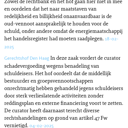
Zowel de rechtbank en het hof gaan hier niet in mee
en oordelen dat het naar maatstaven van
redelijkheid en billijkheid onaanvaardbaar is de
oud-vennoot aansprakelijk te houden voor de
schuld, onder andere omdat de energiemaatschappij
het handelsregister had moeten raadplegen.
18-02-
2025
In deze zaak vordert de curator
Gerechtshof Den Haag
schadevergoeding wegens benadeling van
schuldeisers. Het hof oordeelt dat de middellijk
bestuurder en groepsvennootschappen
onrechtmatig hebben gehandeld jegens schuldeisers
door sterk verlieslatende activiteiten zonder
reddingsplan en externe financiering voort te zetten.
De curator heeft daarnaast terecht diverse
rechtshandelingen op grond van artikel 47 Fw
vernietigd.
04-02-2025